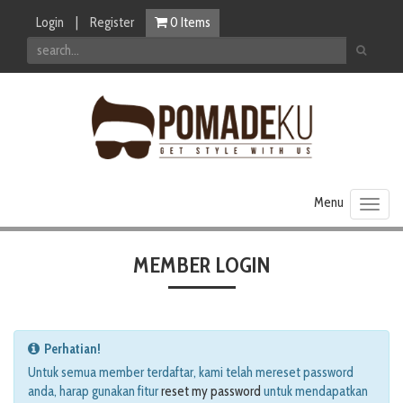
Login
|
Register
0
Items
Toggl
naviga
MEMBER LOGIN
Perhatian!
Untuk semua member terdaftar, kami telah mereset password
anda, harap gunakan fitur
reset my password
untuk mendapatkan