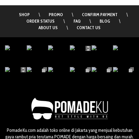
SHOP
\
PROMO
\
CONFIRM PAYMENT
\
ORDER STATUS
\
FAQ
\
BLOG
\
ABOUT US
\
CONTACT US
PomadeKu.com adalah toko online di Jakarta yang menjual kebutuhan
gaya rambut pria terutama POMADE dengan harga bersaing dan murah.