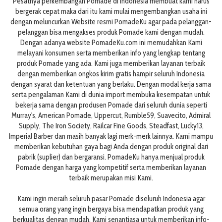
Pesatnya perkembangan Pomade di Indonesia membuat kami harus
bergerak cepat maka dari itu kami mulai mengembangkan usaha ini
dengan meluncurkan Website resmi PomadeKu agar pada pelanggan-
pelanggan bisa mengakses produk Pomade kami dengan mudah.
Dengan adanya website PomadeKu.com ini memudahkan Kami
melayani konsumen serta memberikan info yang lengkap tentang
produk Pomade yang ada. Kami juga memberikan layanan terbaik
dengan memberikan ongkos kirim gratis hampir seluruh Indonesia
dengan syarat dan ketentuan yang berlaku. Dengan modal kerja sama
serta pengalaman Kami di dunia import membuka kesempatan untuk
bekerja sama dengan produsen Pomade dari seluruh dunia seperti
Murray's, American Pomade, Uppercut, Rumble59, Suavecito, Admiral
Supply, The Iron Society, Railcar Fine Goods, Steadfast, Lucky13,
Imperial Barber dan masih banyak lagi merk-merk lainnya. Kami mampu
memberikan kebutuhan gaya bagi Anda dengan produk original dari
pabrik (suplier) dan bergaransi. PomadeKu hanya menjual produk
Pomade dengan harga yang kompetitif serta memberikan layanan
terbaik merupakan misi Kami.
Kami ingin meraih seluruh pasar Pomade diseluruh Indonesia agar
semua orang yang ingin bergaya bisa mendapatkan produk yang
berkualitas dengan mudah. Kami senantiasa untuk memberikan info-