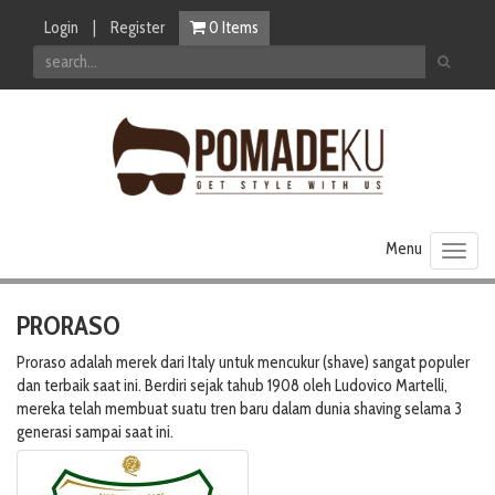
Login
|
Register
0
Items
Toggl
naviga
PRORASO
Proraso adalah merek dari Italy untuk mencukur (shave) sangat populer
dan terbaik saat ini. Berdiri sejak tahub 1908 oleh Ludovico Martelli,
mereka telah membuat suatu tren baru dalam dunia shaving selama 3
generasi sampai saat ini.