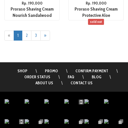
Rp. 190,000
Rp. 190,000
Proraso Shaving Cream
Proraso Shaving Cream
Nourish Sandalwood
Protective Aloe
sold out
«
1
2
3
»
SHOP
\
PROMO
\
CONFIRM PAYMENT
\
ORDER STATUS
\
FAQ
\
BLOG
\
ABOUT US
\
CONTACT US