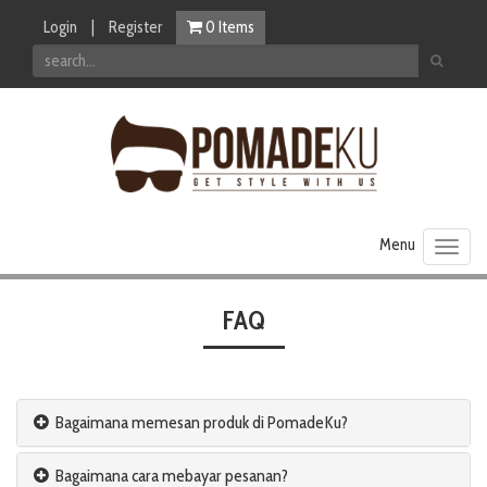
Login
|
Register
0
Items
Toggl
naviga
FAQ
Bagaimana memesan produk di PomadeKu?
Bagaimana cara mebayar pesanan?