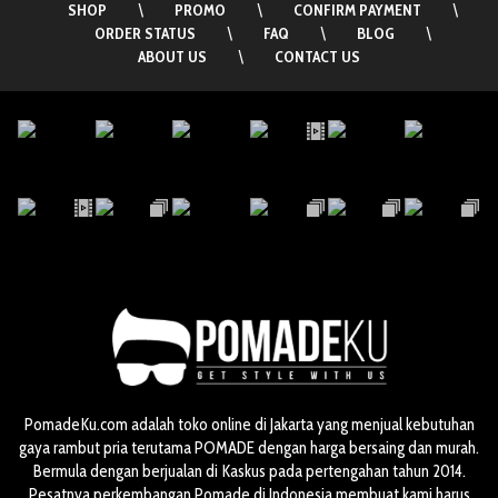
SHOP
\
PROMO
\
CONFIRM PAYMENT
\
ORDER STATUS
\
FAQ
\
BLOG
\
ABOUT US
\
CONTACT US
PomadeKu.com adalah toko online di Jakarta yang menjual kebutuhan
gaya rambut pria terutama POMADE dengan harga bersaing dan murah.
Bermula dengan berjualan di Kaskus pada pertengahan tahun 2014.
Pesatnya perkembangan Pomade di Indonesia membuat kami harus