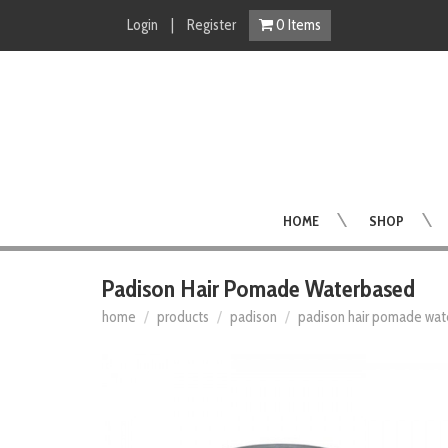
Login
|
Register
0
Items
HOME
SHOP
Padison Hair Pomade Waterbased
home
products
padison
padison hair pomade wa