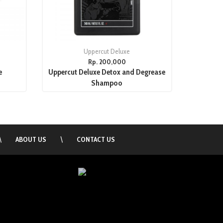
Uppercut Deluxe
Rp. 200,000
e
Uppercut Deluxe Detox and Degrease
Shampoo
\
ABOUT US
\
CONTACT US