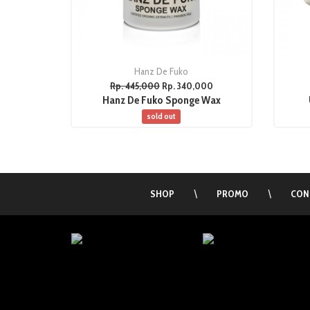
Hanz De Fuko
Rp. 445,000
Rp. 340,000
Hanz De Fuko Sponge Wax
sold out
SHOP
\
PROMO
\
CON