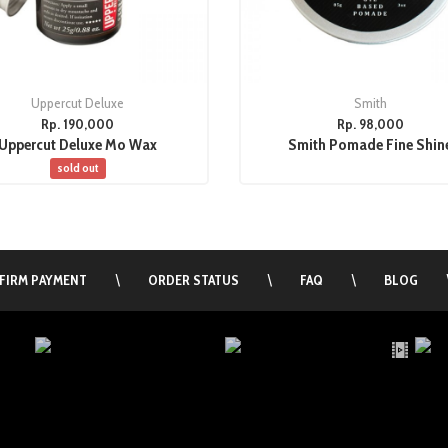
Uppercut Deluxe
Smith
Rp. 190,000
Rp. 98,000
Uppercut Deluxe Mo Wax
Smith Pomade Fine Shin
sold out
FIRM PAYMENT
\
ORDER STATUS
\
FAQ
\
BLOG