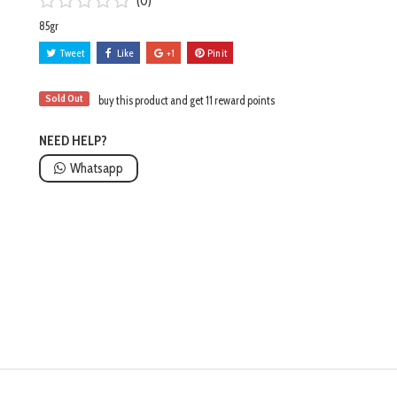
(0)
85gr
Tweet
Like
+1
Pin it
Sold Out
buy this product and get 11 reward points
NEED HELP?
Whatsapp