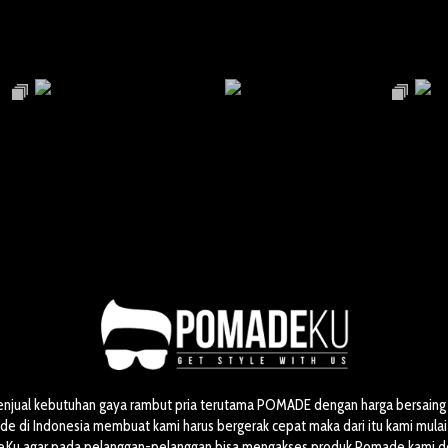
enjual kebutuhan gaya rambut pria terutama POMADE dengan harga bersaing 
 di Indonesia membuat kami harus bergerak cepat maka dari itu kami mul
Ku agar pada pelanggan-pelanggan bisa mengakses produk Pomade kami 